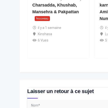
Charsadda, Khushab,
kar
Mansehra & Pakpattan
Ami
Num
Nouveau
il y a 1 semaine
il
Kinshasa
L
6 Vues
5
Laisser un retour à ce sujet