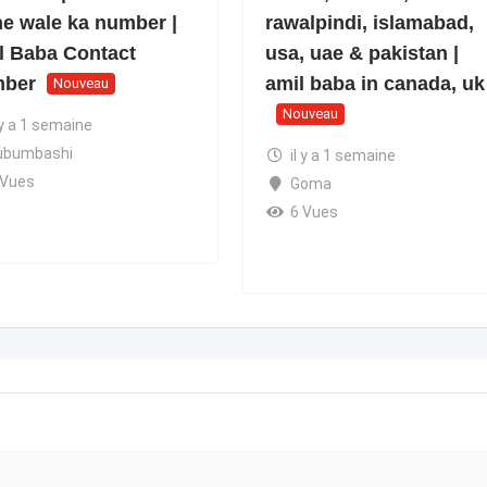
ne wale ka number |
rawalpindi, islamabad,
l Baba Contact
usa, uae & pakistan |
ber
amil baba in canada, uk
Nouveau
Nouveau
 y a 1 semaine
ubumbashi
il y a 1 semaine
 Vues
Goma
6 Vues