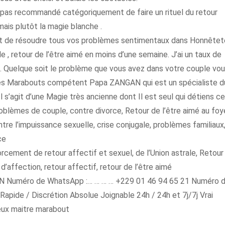
’est pas recommandé catégoriquement de faire un rituel du retour
mais plutôt la magie blanche .
met de résoudre tous vos problèmes sentimentaux dans Honnêtet
le , retour de l’être aimé en moins d’une semaine. J’ai un taux de
. Quelque soit le problème que vous avez dans votre couple vo
des Marabouts compétent Papa ZANGAN qui est un spécialiste d
l s’agit d’une Magie très ancienne dont Il est seul qui détiens c
problèmes de couple, contre divorce, Retour de l’être aimé au foye
ontre l’impuissance sexuelle, crise conjugale, problèmes familiaux
ce
orcement de retour affectif et sexuel, de l’Union astrale, Retour
d’affection, retour affectif, retour de l’être aimé
N Numéro de WhatsApp :… … … … +229 01 46 94 65 21 Numéro 
Rapide / Discrétion Absolue Joignable 24h / 24h et 7j/7j Vrai
eux maitre marabout