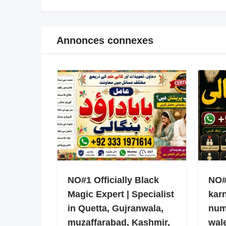
Annonces connexes
NO#1 Officially Black
NO#1
Magic Expert | Specialist
kar
in Quetta, Gujranwala,
num
muzaffarabad, Kashmir,
wale