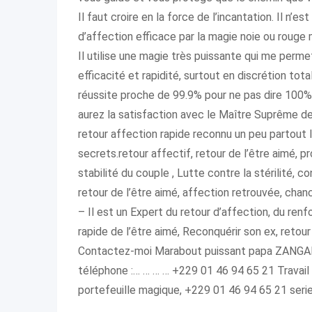
Il faut croire en la force de l’incantation. Il n
d’affection efficace par la magie noie ou rouge 
Il utilise une magie très puissante qui me per
efficacité et rapidité, surtout en discrétion tota
réussite proche de 99.9% pour ne pas dire 100%
aurez la satisfaction avec le Maître Suprême 
retour affection rapide reconnu un peu partout I
secrets.retour affectif, retour de l’être aimé, 
stabilité du couple , Lutte contre la stérilité, c
retour de l’être aimé, affection retrouvée, chan
– Il est un Expert du retour d’affection, du renf
rapide de l’être aimé, Reconquérir son ex, retour 
Contactez-moi Marabout puissant papa ZANGA
téléphone :… … … … +229 01 46 94 65 21 Travail 
portefeuille magique, +229 01 46 94 65 21 seri