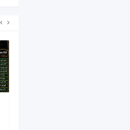
NO#1 Officially
Vashikaran Specialist In
Usa | Vashikaran
Specialist UAE | Online