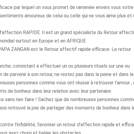
 efficace par lequel on vous promet de ramenée envers vous votre
 sentiments amoureux de celui ou celle qui ne vous aime plus et i
affection RAPIDE. Il est un grand spécialiste du Retour affecti
 mondial surtout en Europe et en AFRIQUE.
APA ZANGAN est le Retour affectif rapide efficace. Le retour
nche, consistant à effectuer un ou plusieurs rituels sur une ou
n de parvenir à son retour, ne restez pas dans la peine et dans la
breuses personnes comme vous ont réussir à retrouver l’amour , 
ts de bonheur dans leur relation avec leur partenaire.
ance sans rien faire ! Sachez que de nombreuses personnes comm
 aussi retrouvé la joie de partager des moments de bonheur dans l
ontre l’infidélité, favoriser un retour d’affection rapide et effica
us avez choisi et balaie les obstacles.