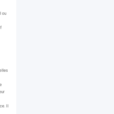
l ou
f
elles
e
eur
ce. Il